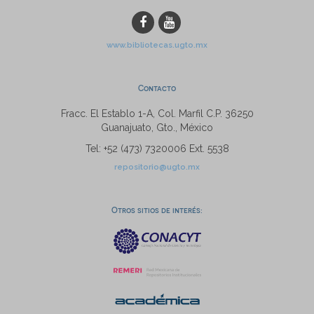
www.bibliotecas.ugto.mx
Contacto
Fracc. El Establo 1-A, Col. Marfil C.P. 36250
Guanajuato, Gto., México
Tel: +52 (473) 7320006 Ext. 5538
repositorio@ugto.mx
Otros sitios de interés: