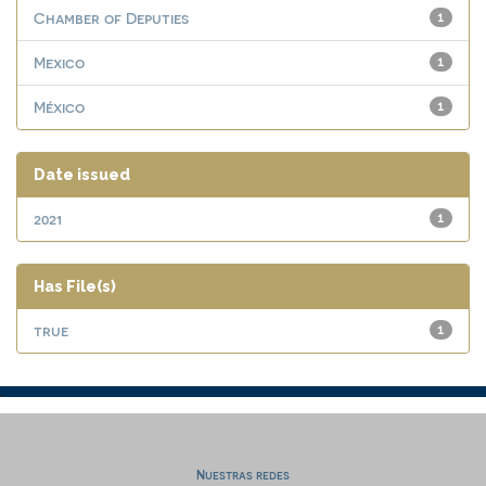
Chamber of Deputies
1
Mexico
1
México
1
Date issued
2021
1
Has File(s)
true
1
Nuestras redes