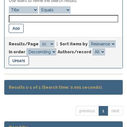
Use filters to refine the search results.
Results/Page
|
Sort items by
In order
Authors/record
Results 1-1 of 1 (Search time: 0.001 seconds).
previous
1
next