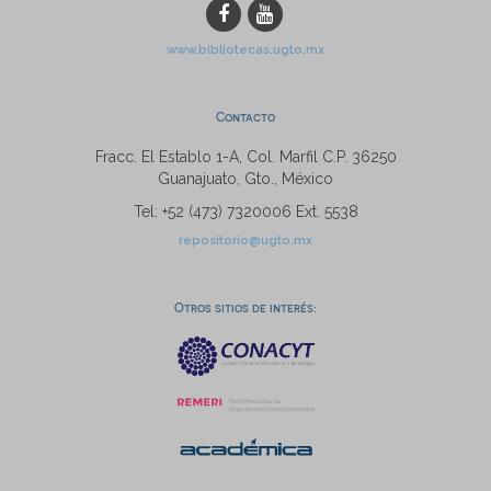
www.bibliotecas.ugto.mx
Contacto
Fracc. El Establo 1-A, Col. Marfil C.P. 36250
Guanajuato, Gto., México
Tel: +52 (473) 7320006 Ext. 5538
repositorio@ugto.mx
Otros sitios de interés: