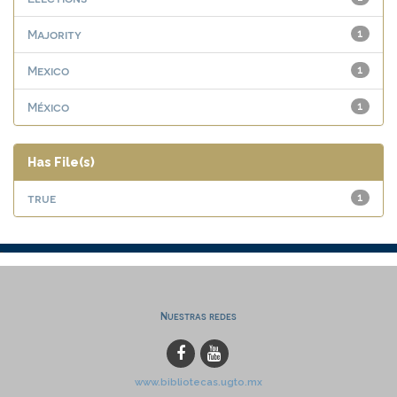
Majority
1
Mexico
1
México
1
Has File(s)
true
1
Nuestras redes
www.bibliotecas.ugto.mx