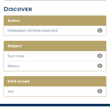
Discover
Author
FERNANDO PATRON SANCHEZ
1
Subject
Elections
1
México
1
Date issued
2021
1