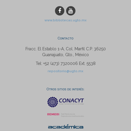
www.bibliotecas.ugto.mx
Contacto
Fracc. El Establo 1-A, Col. Marfil C.P. 36250
Guanajuato, Gto., México
Tel: +52 (473) 7320006 Ext. 5538
repositorio@ugto.mx
Otros sitios de interés: