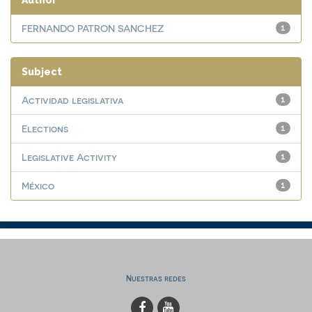
Author
FERNANDO PATRON SANCHEZ
1
Subject
Actividad legislativa
1
Elections
1
Legislative Activity
1
México
1
Nuestras redes