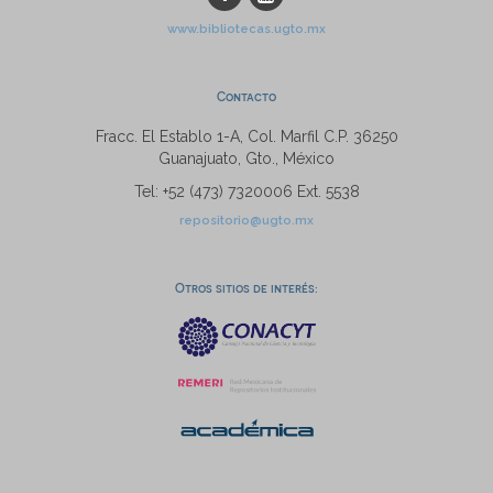
www.bibliotecas.ugto.mx
Contacto
Fracc. El Establo 1-A, Col. Marfil C.P. 36250
Guanajuato, Gto., México
Tel: +52 (473) 7320006 Ext. 5538
repositorio@ugto.mx
Otros sitios de interés: