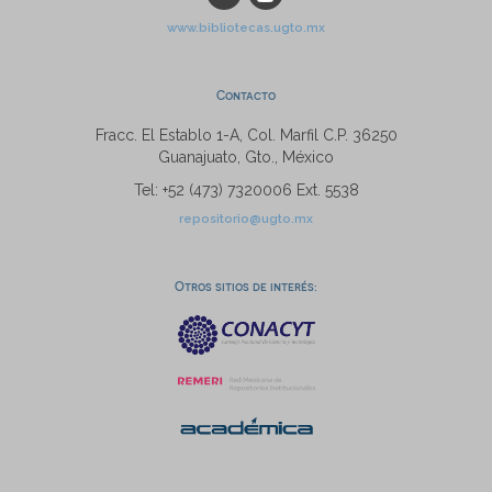
www.bibliotecas.ugto.mx
Contacto
Fracc. El Establo 1-A, Col. Marfil C.P. 36250
Guanajuato, Gto., México
Tel: +52 (473) 7320006 Ext. 5538
repositorio@ugto.mx
Otros sitios de interés: