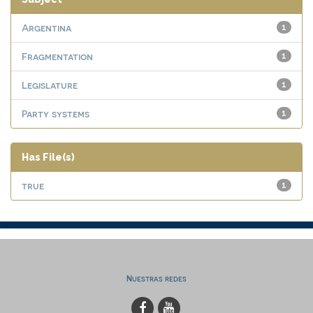
Argentina
1
Fragmentation
1
Legislature
1
Party systems
1
Has File(s)
true
1
Nuestras redes