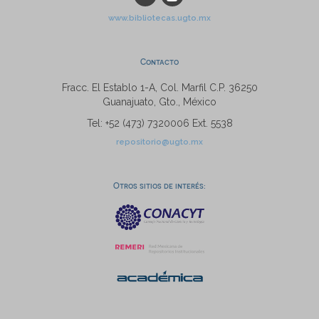
www.bibliotecas.ugto.mx
Contacto
Fracc. El Establo 1-A, Col. Marfil C.P. 36250
Guanajuato, Gto., México
Tel: +52 (473) 7320006 Ext. 5538
repositorio@ugto.mx
Otros sitios de interés: