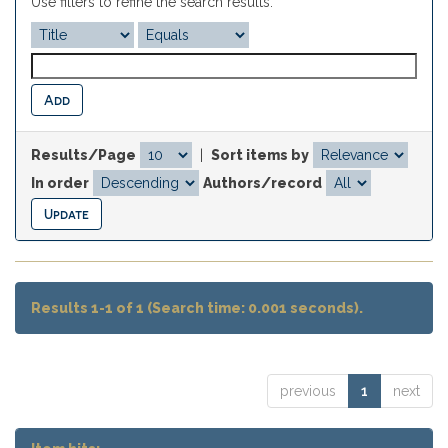
Use filters to refine the search results.
Results/Page
|
Sort items by
In order
Authors/record
Results 1-1 of 1 (Search time: 0.001 seconds).
previous
1
next