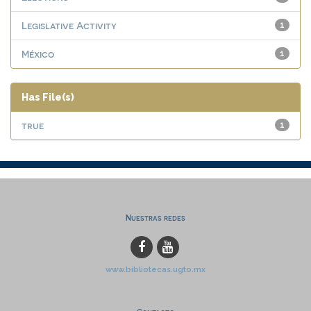
Legislative Activity
1
México
1
Has File(s)
true
1
Nuestras redes
www.bibliotecas.ugto.mx