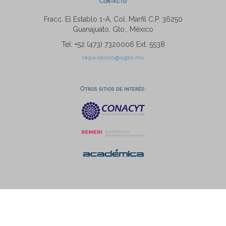
Contacto
Fracc. El Establo 1-A, Col. Marfil C.P. 36250
Guanajuato, Gto., México
Tel: +52 (473) 7320006 Ext. 5538
repositorio@ugto.mx
Otros sitios de interés: