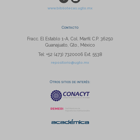
www.bibliotecas.ugto.mx
Contacto
Fracc. El Establo 1-A, Col. Marfil C.P. 36250
Guanajuato, Gto., México
Tel: +52 (473) 7320006 Ext. 5538
repositorio@ugto.mx
Otros sitios de interés: