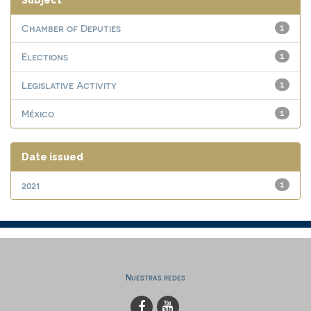
Subject
Chamber of Deputies
1
Elections
1
Legislative Activity
1
México
1
Date issued
2021
1
Nuestras redes