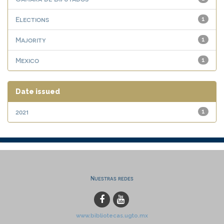
Elections
1
Majority
1
Mexico
1
Date issued
2021
1
Nuestras redes
www.bibliotecas.ugto.mx