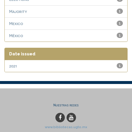
Majority
1
Mexico
1
México
1
Date issued
2021
1
Nuestras redes
www.bibliotecas.ugto.mx