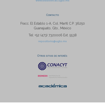
www.bibliotecas.ugto.mx
Contacto
Fracc. El Establo 1-A, Col. Marfil C.P. 36250
Guanajuato, Gto., México
Tel: +52 (473) 7320006 Ext. 5538
repositorio@ugto.mx
Otros sitios de interés: