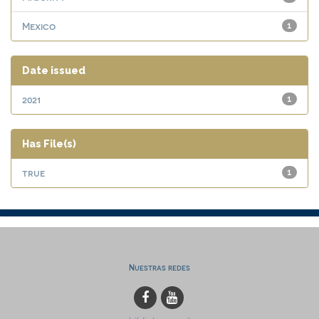
Mexico
1
Date issued
2021
1
Has File(s)
true
1
Nuestras redes