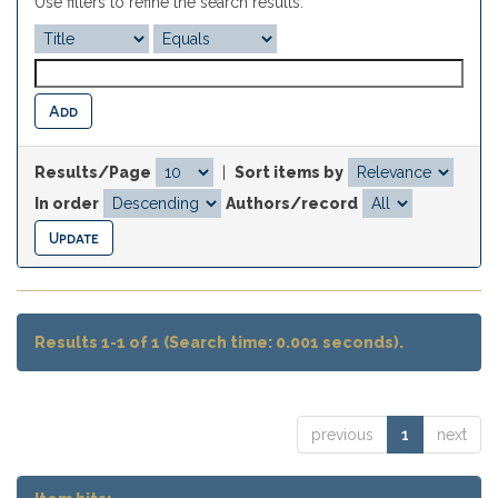
Use filters to refine the search results.
Results/Page
|
Sort items by
In order
Authors/record
Results 1-1 of 1 (Search time: 0.001 seconds).
previous
1
next