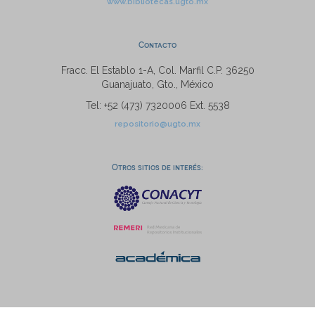
www.bibliotecas.ugto.mx
Contacto
Fracc. El Establo 1-A, Col. Marfil C.P. 36250
Guanajuato, Gto., México
Tel: +52 (473) 7320006 Ext. 5538
repositorio@ugto.mx
Otros sitios de interés: