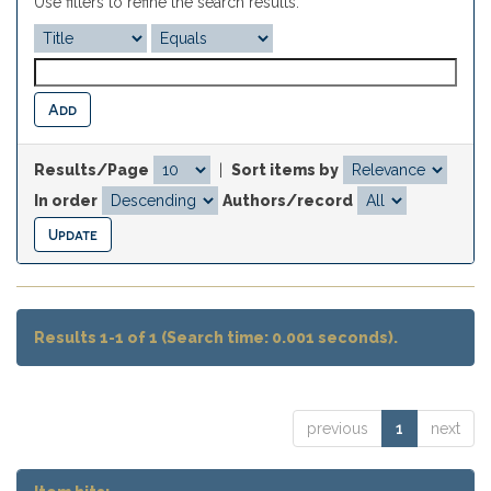
Use filters to refine the search results.
Results/Page
|
Sort items by
In order
Authors/record
Results 1-1 of 1 (Search time: 0.001 seconds).
previous
1
next