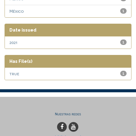
México
1
Date issued
2021
1
Has File(s)
true
1
Nuestras redes