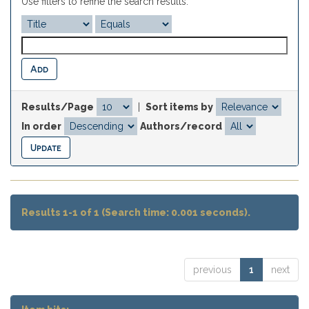
Use filters to refine the search results.
Results/Page
|
Sort items by
In order
Authors/record
Results 1-1 of 1 (Search time: 0.001 seconds).
previous
1
next