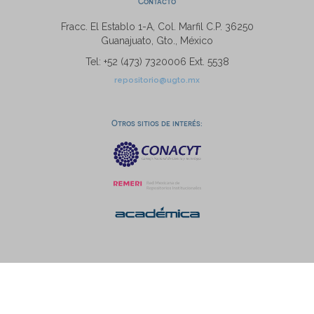
Contacto
Fracc. El Establo 1-A, Col. Marfil C.P. 36250
Guanajuato, Gto., México
Tel: +52 (473) 7320006 Ext. 5538
repositorio@ugto.mx
Otros sitios de interés: