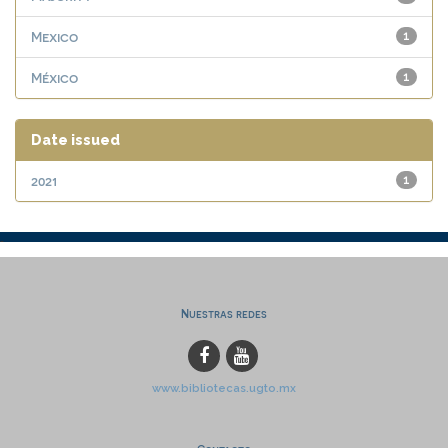
Mexico
1
México
1
Date issued
2021
1
Nuestras redes
www.bibliotecas.ugto.mx