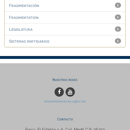
Fragmentación
1
Fragmentation
1
Legislatura
1
Sistemas partidarios
1
Nuestras redes
www.bibliotecas.ugto.mx
Contacto
Fracc. El Establo 1-A, Col. Marfil C.P. 36250