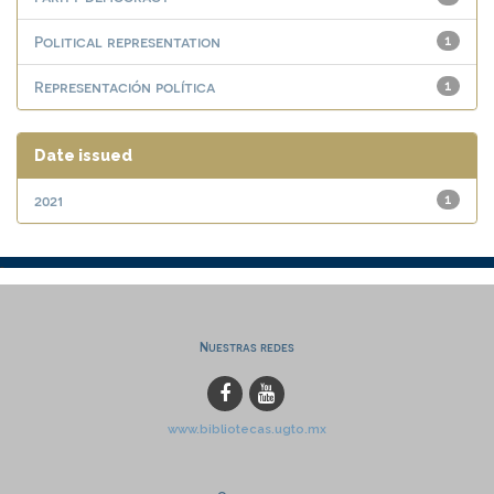
Political representation
1
Representación política
1
Date issued
2021
1
Nuestras redes
www.bibliotecas.ugto.mx