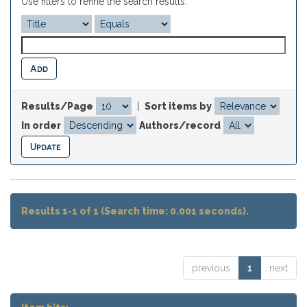
Use filters to refine the search results.
Results/Page
|
Sort items by
In order
Authors/record
Results 1-1 of 1 (Search time: 0.001 seconds).
previous
1
next