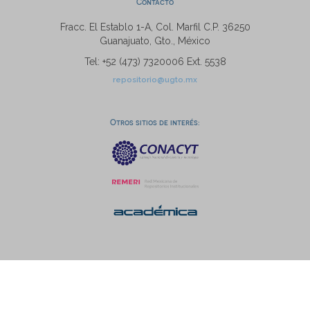
Contacto
Fracc. El Establo 1-A, Col. Marfil C.P. 36250
Guanajuato, Gto., México
Tel: +52 (473) 7320006 Ext. 5538
repositorio@ugto.mx
Otros sitios de interés: