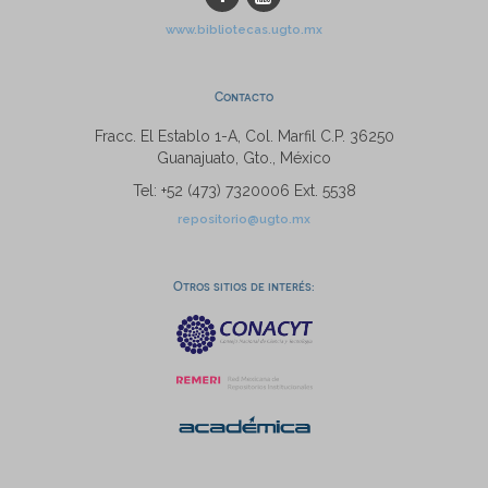
www.bibliotecas.ugto.mx
Contacto
Fracc. El Establo 1-A, Col. Marfil C.P. 36250
Guanajuato, Gto., México
Tel: +52 (473) 7320006 Ext. 5538
repositorio@ugto.mx
Otros sitios de interés: