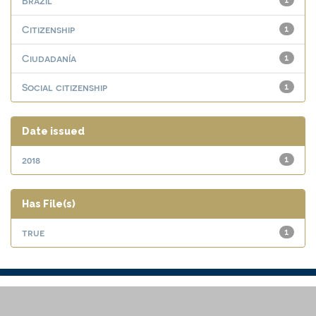
Brazil
1
Citizenship
1
Ciudadanía
1
Social citizenship
1
Date issued
2018
1
Has File(s)
true
1