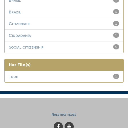
Brasil
1
Brazil
1
Citizenship
1
Ciudadanía
1
Social citizenship
1
Has File(s)
true
1
Nuestras redes