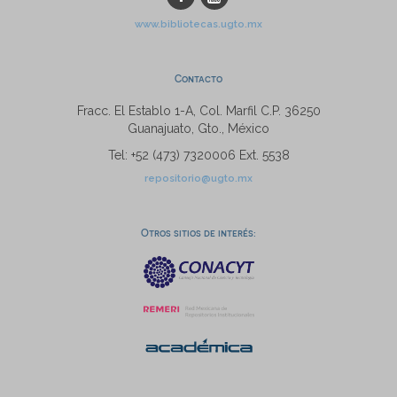
www.bibliotecas.ugto.mx
Contacto
Fracc. El Establo 1-A, Col. Marfil C.P. 36250
Guanajuato, Gto., México
Tel: +52 (473) 7320006 Ext. 5538
repositorio@ugto.mx
Otros sitios de interés: