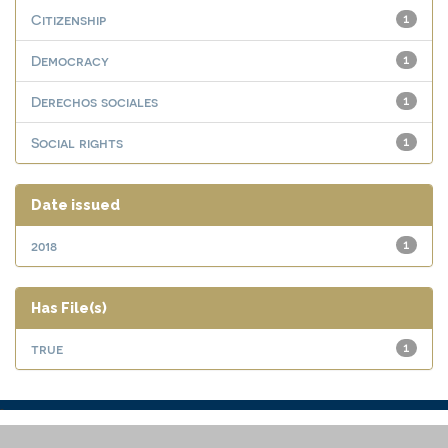
Citizenship
1
Democracy
1
Derechos sociales
1
Social rights
1
Date issued
2018
1
Has File(s)
true
1