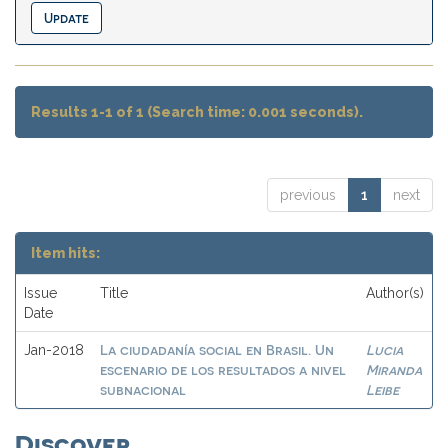
Results 1-1 of 1 (Search time: 0.001 seconds).
previous
1
next
Item hits:
Issue
Title
Author(s)
Date
La ciudadanía social en Brasil. Un
Lucia
Jan-2018
escenario de los resultados a nivel
Miranda
subnacional
Leibe
Discover