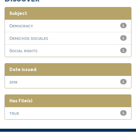
Subject
Democracy
1
Derechos sociales
1
Social rights
1
Date issued
2018
1
Has File(s)
true
1