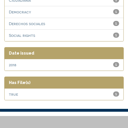
Ciudadanía
1
Democracy
1
Derechos sociales
1
Social rights
1
Date issued
2018
1
Has File(s)
true
1