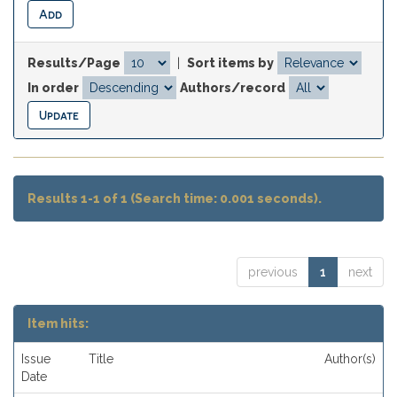
Results/Page
|
Sort items by
In order
Authors/record
Results 1-1 of 1 (Search time: 0.001 seconds).
previous
1
next
Item hits:
Issue
Title
Author(s)
Date