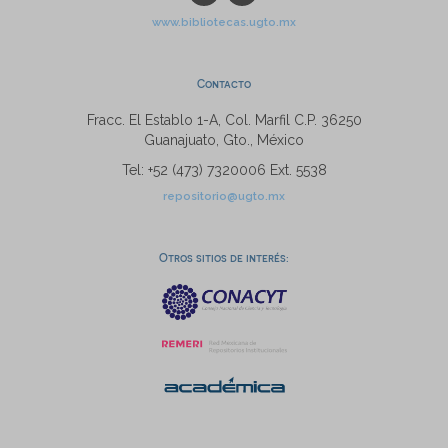
www.bibliotecas.ugto.mx
Contacto
Fracc. El Establo 1-A, Col. Marfil C.P. 36250
Guanajuato, Gto., México
Tel: +52 (473) 7320006 Ext. 5538
repositorio@ugto.mx
Otros sitios de interés: