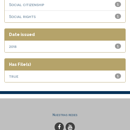
Social citizenship
1
Social rights
1
Date issued
2018
1
Has File(s)
true
1
Nuestras redes