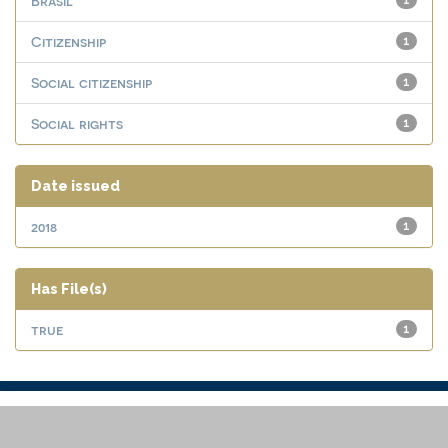
Brasil
1
Citizenship
1
Social citizenship
1
Social rights
1
Date issued
2018
1
Has File(s)
true
1