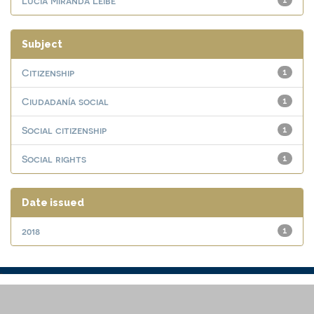
Lucia Miranda Leibe
1
Subject
Citizenship
1
Ciudadanía social
1
Social citizenship
1
Social rights
1
Date issued
2018
1