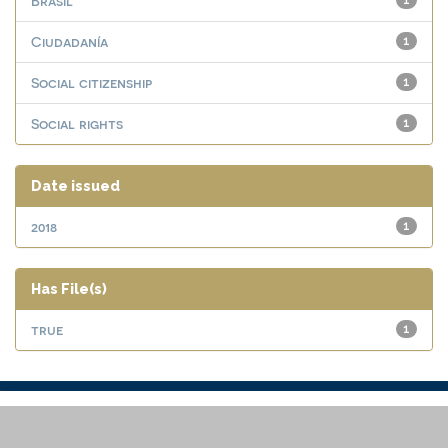
Brasil
1
Ciudadanía
1
Social citizenship
1
Social rights
1
Date issued
2018
1
Has File(s)
true
1