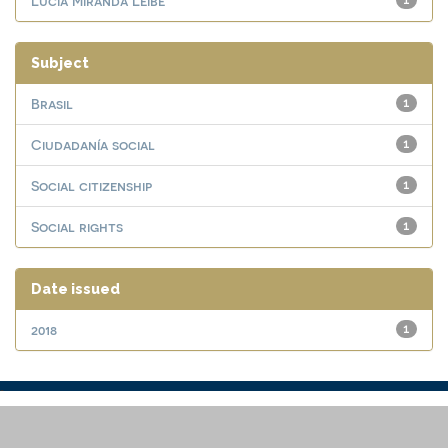
Lucia Miranda Leibe
1
Subject
Brasil
1
Ciudadanía social
1
Social citizenship
1
Social rights
1
Date issued
2018
1