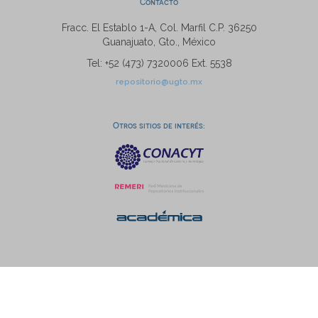
Contacto
Fracc. El Establo 1-A, Col. Marfil C.P. 36250
Guanajuato, Gto., México
Tel: +52 (473) 7320006 Ext. 5538
repositorio@ugto.mx
Otros sitios de interés: