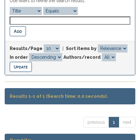
Use filters to refine the search results.
Results/Page
|
Sort items by
In order
Authors/record
Results 1-1 of 1 (Search time: 0.0 seconds).
previous
1
next