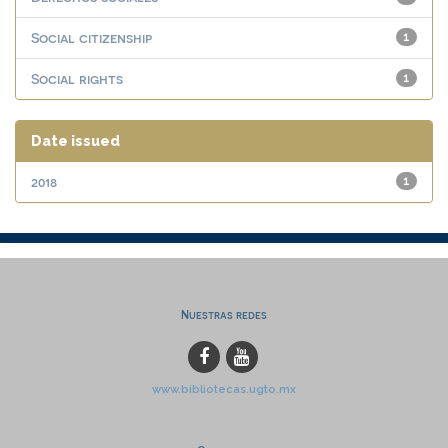
Social citizenship
1
Social rights
1
Date issued
2018
1
Nuestras redes
www.bibliotecas.ugto.mx