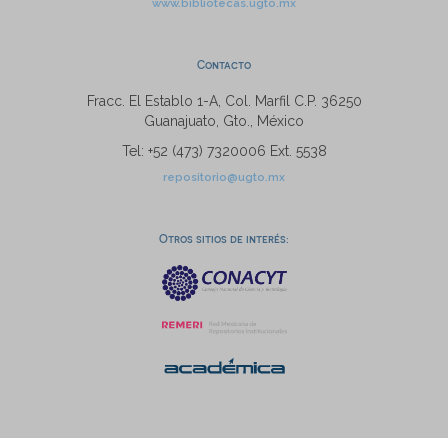
www.bibliotecas.ugto.mx
Contacto
Fracc. El Establo 1-A, Col. Marfil C.P. 36250
Guanajuato, Gto., México
Tel: +52 (473) 7320006 Ext. 5538
repositorio@ugto.mx
Otros sitios de interés: