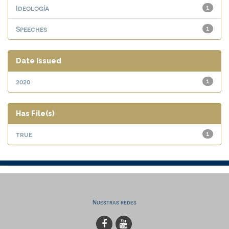
Ideología
1
Speeches
1
Date issued
2020
1
Has File(s)
true
1
Nuestras redes