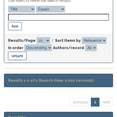
Use filters to refine the search results.
Results/Page
|
Sort items by
In order
Authors/record
Results 1-1 of 1 (Search time: 0.001 seconds).
previous
1
next