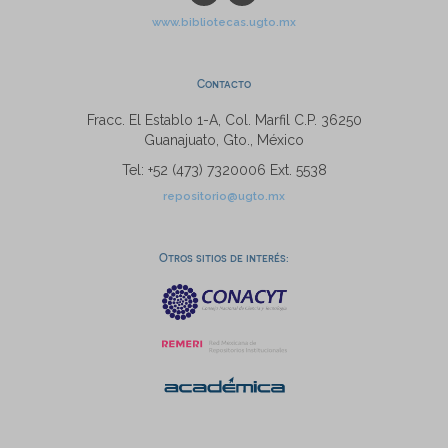
www.bibliotecas.ugto.mx
Contacto
Fracc. El Establo 1-A, Col. Marfil C.P. 36250
Guanajuato, Gto., México
Tel: +52 (473) 7320006 Ext. 5538
repositorio@ugto.mx
Otros sitios de interés: