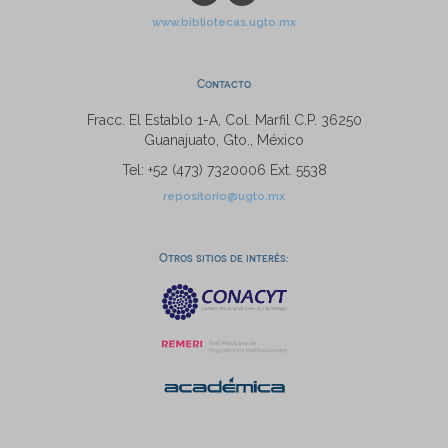
www.bibliotecas.ugto.mx
Contacto
Fracc. El Establo 1-A, Col. Marfil C.P. 36250
Guanajuato, Gto., México
Tel: +52 (473) 7320006 Ext. 5538
repositorio@ugto.mx
Otros sitios de interés: