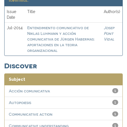
Item hits:
Issue
Title
Author(s)
Date
Entendimiento comunicativo de
Josep
Jul-2014
Niklas Luhmann y acción
Pont
comunicativa de Jürgen Habermas:
Vidal
aportaciones en la teoria
organizacional
Discover
Subject
Acción comunicativa
1
Autopoiesis
1
Communicative action
1
Communicative understanding
1