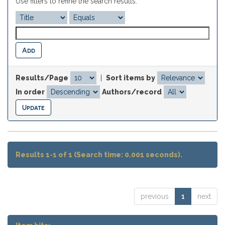
Use filters to refine the search results.
Results/Page
|
Sort items by
In order
Authors/record
Results 1-1 of 1 (Search time: 0.001 seconds).
previous
1
next