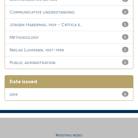
Communicative understanding
1
Jürgen Habermas, 1929 - Crítica e...
1
Methodology
1
Niklas Luhmann, 1927-1998
1
Public administration
1
Date issued
2014
1
Nuestras redes