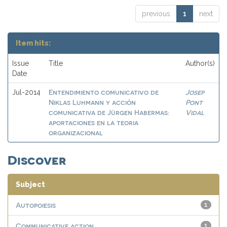
previous
1
next
Item hits:
Issue
Title
Author(s)
Date
Entendimiento comunicativo de
Josep
Jul-2014
Niklas Luhmann y acción
Pont
comunicativa de Jürgen Habermas:
Vidal
aportaciones en la teoria
organizacional
Discover
Subject
Autopoiesis
1
Communicative action
1