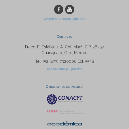
www.bibliotecas.ugto.mx
Contacto
Fracc. El Establo 1-A, Col. Marfil C.P. 36250
Guanajuato, Gto., México
Tel: +52 (473) 7320006 Ext. 5538
repositorio@ugto.mx
Otros sitios de interés: