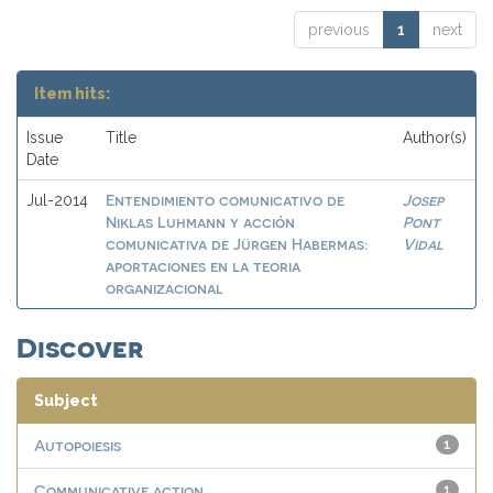
previous
1
next
Item hits:
Issue
Title
Author(s)
Date
Entendimiento comunicativo de
Josep
Jul-2014
Niklas Luhmann y acción
Pont
comunicativa de Jürgen Habermas:
Vidal
aportaciones en la teoria
organizacional
Discover
Subject
Autopoiesis
1
Communicative action
1