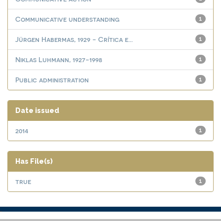
Communicative understanding
1
Jürgen Habermas, 1929 - Crítica e...
1
Niklas Luhmann, 1927-1998
1
Public administration
1
Date issued
2014
1
Has File(s)
true
1