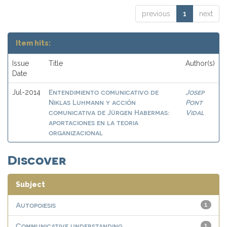
previous
1
next
Item hits:
Issue
Title
Author(s)
Date
Entendimiento comunicativo de
Josep
Jul-2014
Niklas Luhmann y acción
Pont
comunicativa de Jürgen Habermas:
Vidal
aportaciones en la teoria
organizacional
Discover
Subject
Autopoiesis
1
Communicative understanding
1