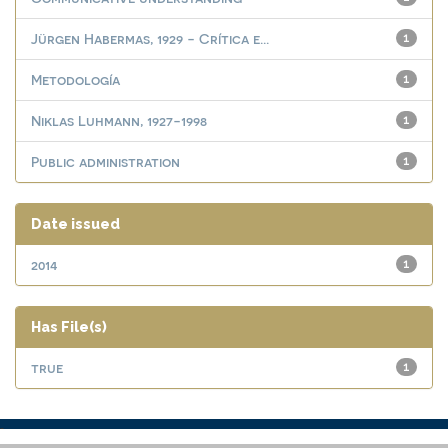
Jürgen Habermas, 1929 - Crítica e...
1
Metodología
1
Niklas Luhmann, 1927-1998
1
Public administration
1
Date issued
2014
1
Has File(s)
true
1