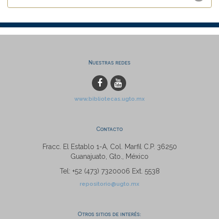
Nuestras redes
www.bibliotecas.ugto.mx
Contacto
Fracc. El Establo 1-A, Col. Marfil C.P. 36250
Guanajuato, Gto., México
Tel: +52 (473) 7320006 Ext. 5538
repositorio@ugto.mx
Otros sitios de interés: