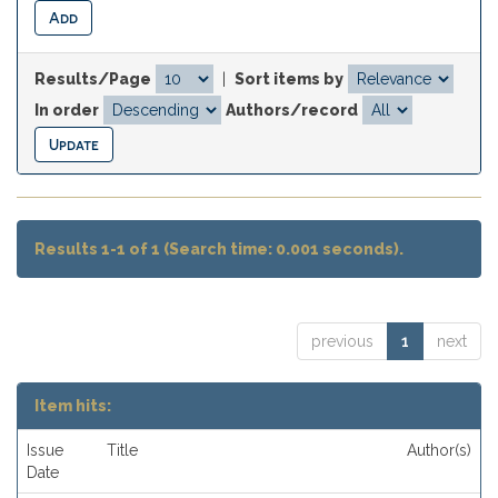
Results/Page
|
Sort items by
In order
Authors/record
Results 1-1 of 1 (Search time: 0.001 seconds).
previous
1
next
Item hits:
Issue
Title
Author(s)
Date