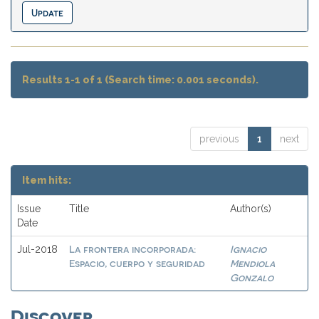
Results 1-1 of 1 (Search time: 0.001 seconds).
previous
1
next
Item hits:
Issue
Title
Author(s)
Date
La frontera incorporada:
Ignacio
Jul-2018
Espacio, cuerpo y seguridad
Mendiola
Gonzalo
Discover