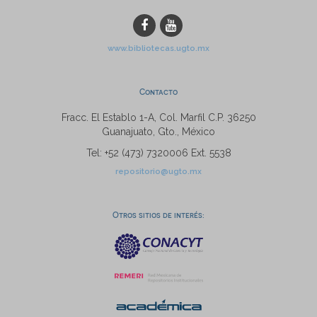
www.bibliotecas.ugto.mx
Contacto
Fracc. El Establo 1-A, Col. Marfil C.P. 36250
Guanajuato, Gto., México
Tel: +52 (473) 7320006 Ext. 5538
repositorio@ugto.mx
Otros sitios de interés: