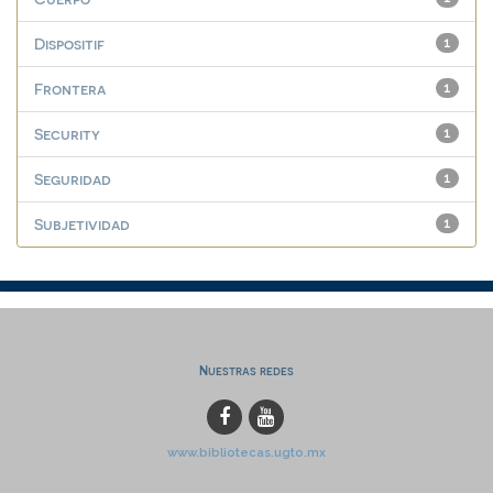
Dispositif
1
Frontera
1
Security
1
Seguridad
1
Subjetividad
1
Nuestras redes
www.bibliotecas.ugto.mx