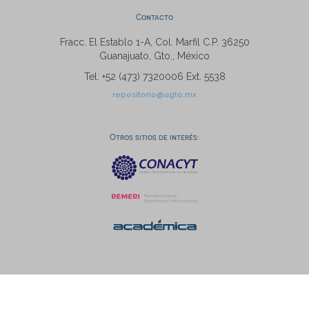
Contacto
Fracc. El Establo 1-A, Col. Marfil C.P. 36250
Guanajuato, Gto., México
Tel: +52 (473) 7320006 Ext. 5538
repositorio@ugto.mx
Otros sitios de interés: