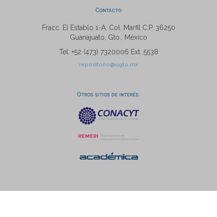
Contacto
Fracc. El Establo 1-A, Col. Marfil C.P. 36250
Guanajuato, Gto., México
Tel: +52 (473) 7320006 Ext. 5538
repositorio@ugto.mx
Otros sitios de interés: