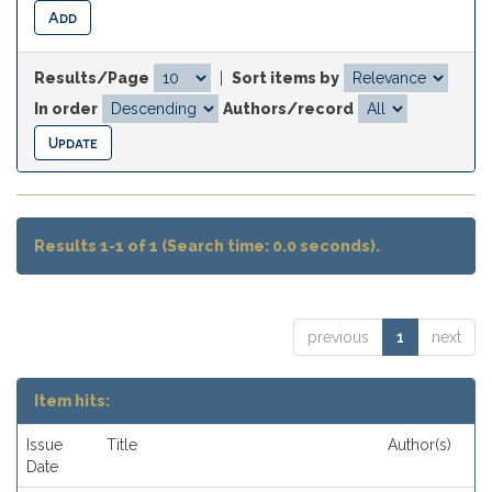
Results/Page
|
Sort items by
In order
Authors/record
Results 1-1 of 1 (Search time: 0.0 seconds).
previous
1
next
Item hits:
Issue
Title
Author(s)
Date