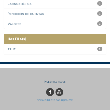
Latinoamérica
1
Rendición de cuentas
1
Valores
1
Has File(s)
true
1
Nuestras redes
www.bibliotecas.ugto.mx