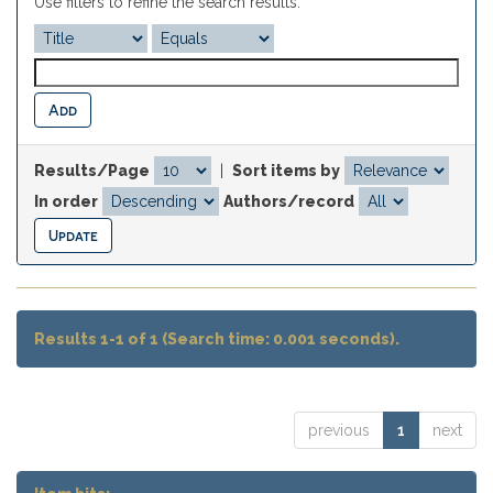
Use filters to refine the search results.
Results/Page
|
Sort items by
In order
Authors/record
Results 1-1 of 1 (Search time: 0.001 seconds).
previous
1
next