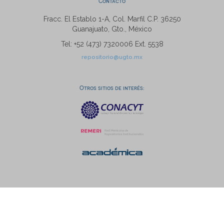
Contacto
Fracc. El Establo 1-A, Col. Marfil C.P. 36250
Guanajuato, Gto., México
Tel: +52 (473) 7320006 Ext. 5538
repositorio@ugto.mx
Otros sitios de interés: