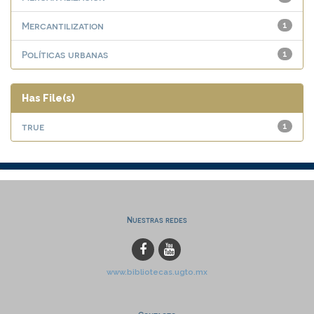
Mercantilization
1
Políticas urbanas
1
Has File(s)
true
1
Nuestras redes
www.bibliotecas.ugto.mx