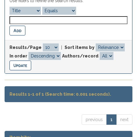
Use filters to refine the search results.
Results/Page
|
Sort items by
In order
Authors/record
Results 1-1 of 1 (Search time: 0.001 seconds).
previous
1
next