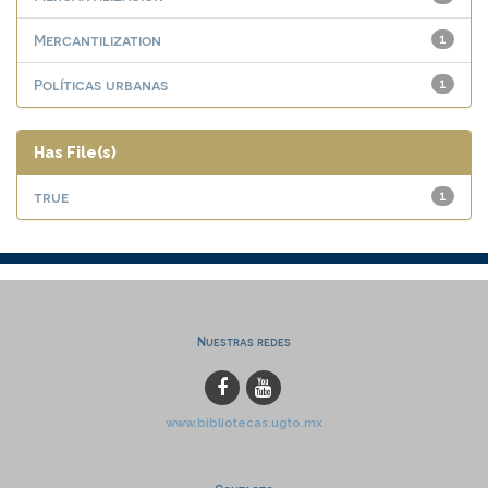
Mercantilization
1
Políticas urbanas
1
Has File(s)
true
1
Nuestras redes
www.bibliotecas.ugto.mx