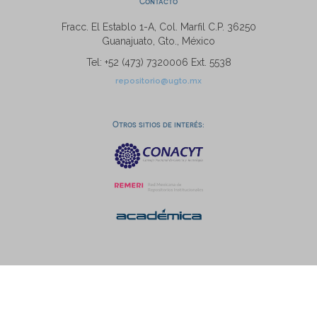
Contacto
Fracc. El Establo 1-A, Col. Marfil C.P. 36250
Guanajuato, Gto., México
Tel: +52 (473) 7320006 Ext. 5538
repositorio@ugto.mx
Otros sitios de interés: