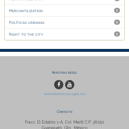
Mercantilization
1
Políticas urbanas
1
Right to the city
1
Nuestras redes
www.bibliotecas.ugto.mx
Contacto
Fracc. El Establo 1-A, Col. Marfil C.P. 36250
Guanajuato, Gto., México