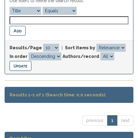
Use filters to refine the search results.
Results/Page
|
Sort items by
In order
Authors/record
Results 1-1 of 1 (Search time: 0.0 seconds).
previous
1
next