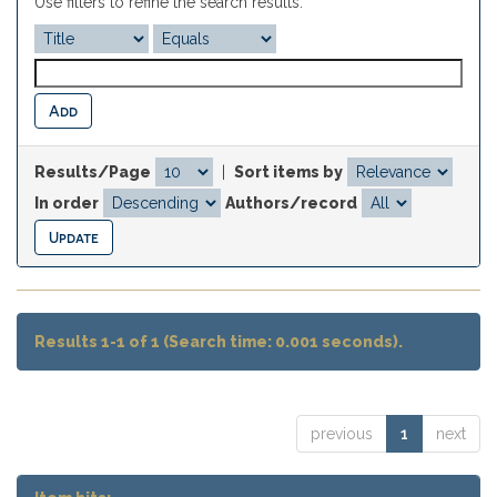
Use filters to refine the search results.
Results/Page
|
Sort items by
In order
Authors/record
Results 1-1 of 1 (Search time: 0.001 seconds).
previous
1
next