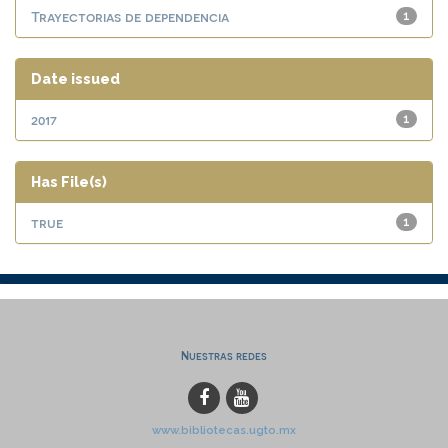
Trayectorias de dependencia
1
Date issued
2017
1
Has File(s)
true
1
Nuestras redes
www.bibliotecas.ugto.mx