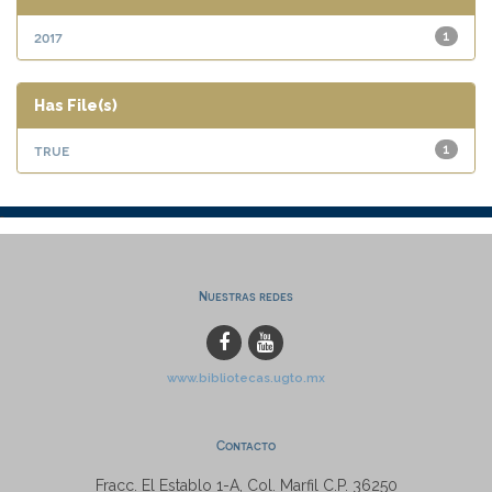
2017
1
Has File(s)
true
1
Nuestras redes
www.bibliotecas.ugto.mx
Contacto
Fracc. El Establo 1-A, Col. Marfil C.P. 36250