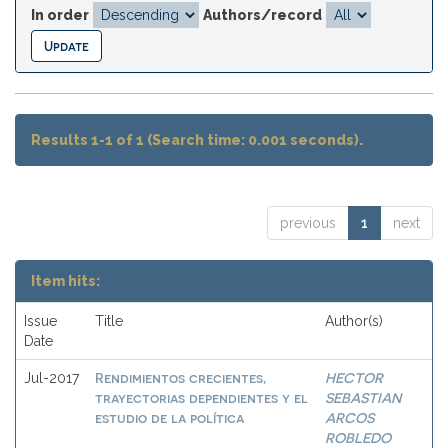
In order
Authors/record
Results 1-1 of 1 (Search time: 0.001 seconds).
previous
1
next
Item hits:
Issue
Title
Author(s)
Date
Rendimientos crecientes,
HECTOR
Jul-2017
trayectorias dependientes y el
SEBASTIAN
estudio de la política
ARCOS
ROBLEDO