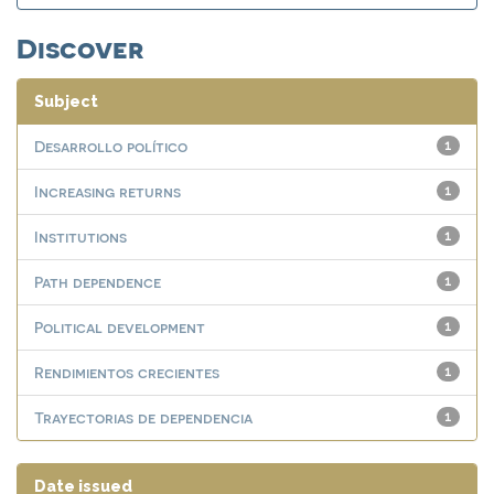
Discover
Subject
Desarrollo político
1
Increasing returns
1
Institutions
1
Path dependence
1
Political development
1
Rendimientos crecientes
1
Trayectorias de dependencia
1
Date issued