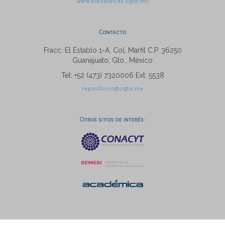
www.bibliotecas.ugto.mx
Contacto
Fracc. El Establo 1-A, Col. Marfil C.P. 36250
Guanajuato, Gto., México
Tel: +52 (473) 7320006 Ext. 5538
repositorio@ugto.mx
Otros sitios de interés: