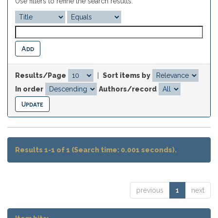
Use filters to refine the search results.
Results/Page
|
Sort items by
In order
Authors/record
Results 1-1 of 1 (Search time: 0.001 seconds).
previous
1
next