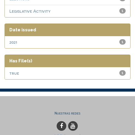
Legislative Activity
1
Date issued
2021
1
Has File(s)
true
1
Nuestras redes