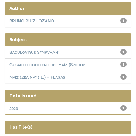
Author
BRUNO RUIZ LOZANO
1
Subject
Baculovirus SfNPV-An1
1
Gusano cogollero del maíz (Spodop...
1
Maíz (Zea mays L.) – Plagas
1
Date issued
2023
1
Has File(s)