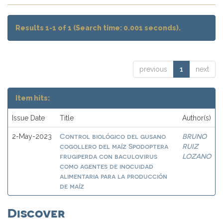
Results 1-1 of 1 (Search time: 0.001 seconds).
previous
1
next
Item hits:
Issue Date
Title
Author(s)
Control biológico del gusano
BRUNO
2-May-2023
cogollero del maíz Spodoptera
RUIZ
frugiperda con baculovirus
LOZANO
como agentes de inocuidad
alimentaria para la producción
de maíz
Discover