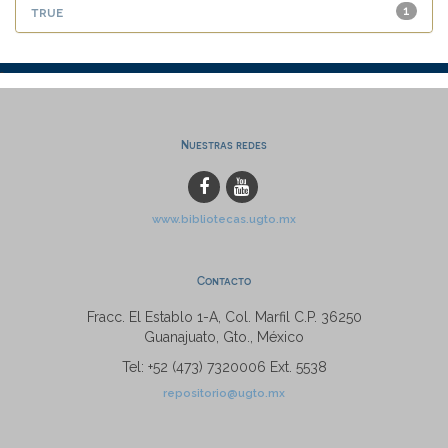
true
1
Nuestras redes
www.bibliotecas.ugto.mx
Contacto
Fracc. El Establo 1-A, Col. Marfil C.P. 36250
Guanajuato, Gto., México
Tel: +52 (473) 7320006 Ext. 5538
repositorio@ugto.mx