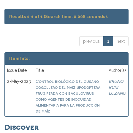
Results 1-1 of 1 (Search time: 0.008 seconds).
previous
1
next
Item hits:
Issue Date
Title
Author(s)
Control biológico del gusano
BRUNO
2-May-2023
cogollero del maíz Spodoptera
RUIZ
frugiperda con baculovirus
LOZANO
como agentes de inocuidad
alimentaria para la producción
de maíz
Discover