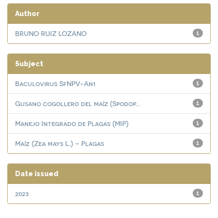
Author
BRUNO RUIZ LOZANO
1
Subject
Baculovirus SfNPV-An1
1
Gusano cogollero del maíz (Spodop...
1
Manejo Integrado de Plagas (MIP)
1
Maíz (Zea mays L.) – Plagas
1
Date issued
2023
1