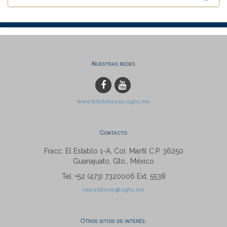
Nuestras redes
www.bibliotecas.ugto.mx
Contacto
Fracc. El Establo 1-A, Col. Marfil C.P. 36250
Guanajuato, Gto., México
Tel: +52 (473) 7320006 Ext. 5538
repositorio@ugto.mx
Otros sitios de interés: