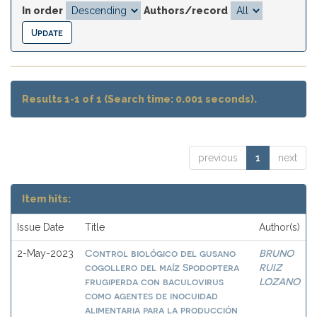
In order
Authors/record
Results 1-1 of 1 (Search time: 0.001 seconds).
previous
1
next
Item hits:
Issue Date
Title
Author(s)
Control biológico del gusano
BRUNO
2-May-2023
cogollero del maíz Spodoptera
RUIZ
frugiperda con baculovirus
LOZANO
como agentes de inocuidad
alimentaria para la producción