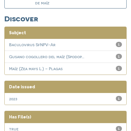
de maíz
Discover
Subject
Baculovirus SfNPV-Ar
1
Gusano cogollero del maíz (Spodop...
1
Maíz (Zea mays L.) – Plagas
1
Date issued
2023
1
Has File(s)
true
1