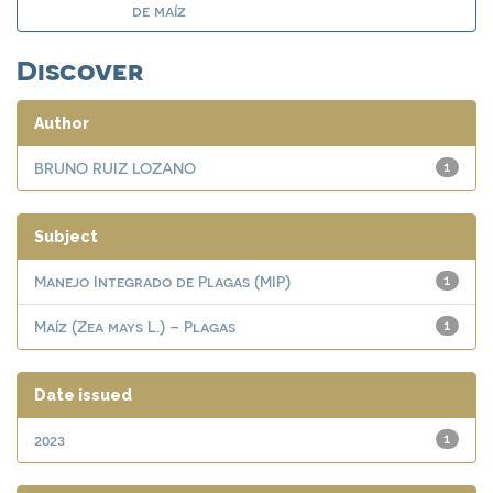
de maíz
Discover
Author
BRUNO RUIZ LOZANO
1
Subject
Manejo Integrado de Plagas (MIP)
1
Maíz (Zea mays L.) – Plagas
1
Date issued
2023
1