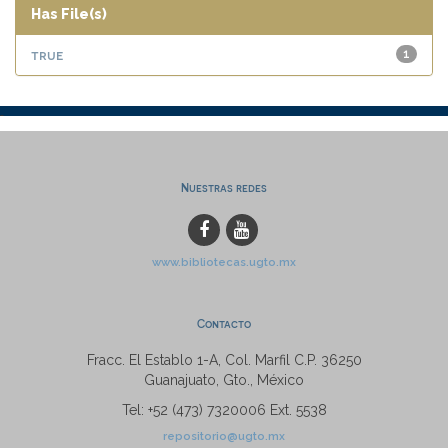
Has File(s)
true
1
Nuestras redes
www.bibliotecas.ugto.mx
Contacto
Fracc. El Establo 1-A, Col. Marfil C.P. 36250
Guanajuato, Gto., México
Tel: +52 (473) 7320006 Ext. 5538
repositorio@ugto.mx