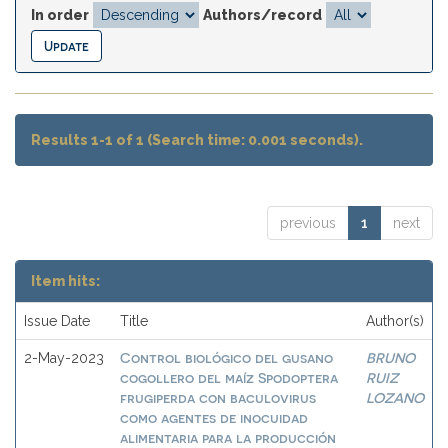
In order
Authors/record
Results 1-1 of 1 (Search time: 0.001 seconds).
previous
1
next
Item hits:
Issue Date
Title
Author(s)
Control biológico del gusano
BRUNO
2-May-2023
cogollero del maíz Spodoptera
RUIZ
frugiperda con baculovirus
LOZANO
como agentes de inocuidad
alimentaria para la producción